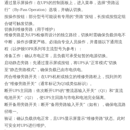
‌通过显示屏操作‌：在UPS的控制面板上，进入菜单，选择“旁路运
行”（By-Pass Operation）选项，并确认切换。‌
‌按操作按钮‌：部分型号可能设有专用的“旁路”按钮，长按或按指定组
合键可触发切换。‌
切换到维修旁路（用于维护）
维修旁路是为UPS检修而设计的独立路径，切换时需确保负载供电不
中断，操作步骤更严格。‌必须由专业人员操作‌，并遵循以下通用流
程（以伊顿93PR系列等主流型号为参考）：
‌准备工作‌：确认市电正常，且负载可承受短暂的电源切换。
‌启动静态旁路‌：先通过显示屏或按钮，将UPS从“正常模式”切换
至“静态旁路模式”，确保负载已由市电供电。‌
‌闭合维修旁路开关‌：在UPS机柜或独立的维修旁路柜上，找到并闭
合“维修旁路开关”（通常标记为Q3或类似标识）。‌
‌断开UPS主回路‌：依次断开UPS的“整流器输入开关”（Q1）和“直流
电池开关”（Q2），使UPS主回路与市电和电池完全隔离。‌
‌断开备用旁路开关‌：断开“备用旁路输入开关”（如有），确保电流路
径唯一。‌
‌验证‌：确认负载供电正常，且UPS显示屏显示“维修旁路”状态。此时
可安全对UPS进行维护。‌